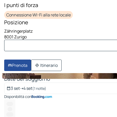
I punti di forza
1 immagine su 10
Connessione WI-Fi alla rete locale
Posizione
Zähringerplatz
8001 Zurigo
Prenota
Itinerario
Date del soggiorno
3 set
➝
4 set
(1 notte)
Disponibilità con
-----
----
------