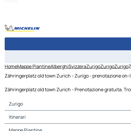
Home
Mappe Piantine
Alberghi
Svizzera
Zurigo
Zurigo
Zurigo
Z
Zähringerplatz old town Zurich - Zurigo - prenotazione on-l
Zähringerplatz old town Zurich - Prenotazione gratuita. Tro
Zurigo
Zurigo Mappe Piantine
Itinerari
Zurigo Traffico
Zurigo Alberghi
Itinerari Zurigo - Berna
Mappe Piantine