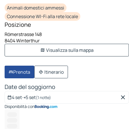
Animali domestici ammessi
Connessione WI-Fi alla rete locale
Posizione
Römerstrasse 148
8404 Winterthur
Visualizza sulla mappa
Prenota
Itinerario
Date del soggiorno
4 set
➝
5 set
(1 notte)
Disponibilità con
-------
--------
--------