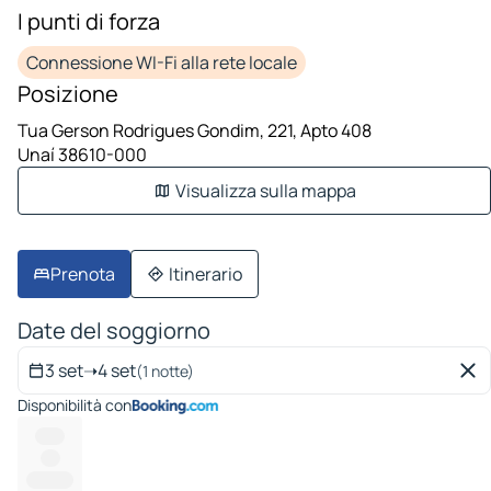
1 immagine su 7
I punti di forza
Connessione WI-Fi alla rete locale
Posizione
Tua Gerson Rodrigues Gondim, 221, Apto 408
Unaí 38610-000
Visualizza sulla mappa
Prenota
Itinerario
Date del soggiorno
3 set
➝
4 set
(1 notte)
Disponibilità con
------
----
---------