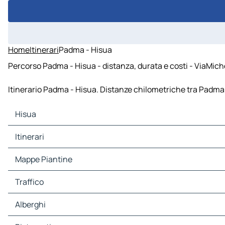
Home
Itinerari
Padma - Hisua
Percorso Padma - Hisua - distanza, durata e costi - ViaMich
Itinerario Padma - Hisua. Distanze chilometriche tra Padma e 
Hisua
Hisua Mappe Piantine
Itinerari
Hisua Traffico
Hisua Alberghi
Itinerari Hisua - Nawada
Mappe Piantine
Hisua Ristoranti
Hisua Siti-Turistici
Mappe Piantine Nawada
Traffico
Hisua Stazioni-di-servizio
Hisua Parcheggi
Traffico Nawada
Alberghi
Alberghi Nawada