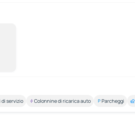
 di servizio
Colonnine di ricarica auto
Parcheggi