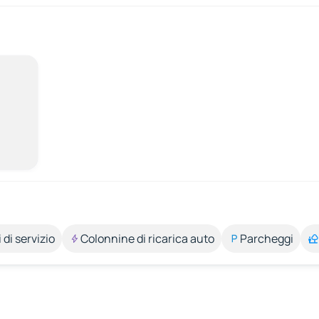
 di servizio
Colonnine di ricarica auto
Parcheggi