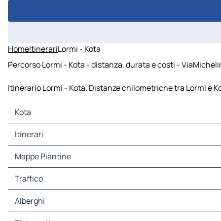
Home
Itinerari
Lormi - Kota
Percorso Lormi - Kota - distanza, durata e costi - ViaMicheli
Itinerario Lormi - Kota. Distanze chilometriche tra Lormi e Ko
Kota
Kota Mappe Piantine
Itinerari
Kota Traffico
Kota Alberghi
Itinerari Kota - Bund
Mappe Piantine
Kota Ristoranti
Itinerari Kota - Rawatbhata
Kota Siti-Turistici
Mappe Piantine Bund
Traffico
Kota Stazioni-di-servizio
Mappe Piantine Rawatbhata
Kota Parcheggi
Traffico Bund
Alberghi
Traffico Rawatbhata
Alberghi Bund