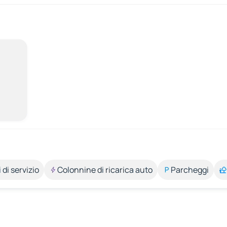
 di servizio
Colonnine di ricarica auto
Parcheggi