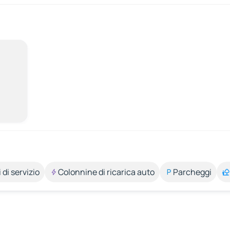
 di servizio
Colonnine di ricarica auto
Parcheggi