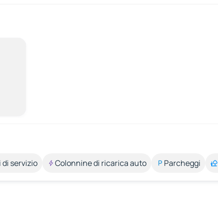
 di servizio
Colonnine di ricarica auto
Parcheggi