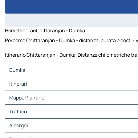
Home
Itinerari
Chittaranjan - Dumka
Percorso Chittaranjan - Dumka - distanza, durata e costi - 
Itinerario Chittaranjan - Dumka. Distanze chilometriche tra 
Dumka
Dumka Mappe Piantine
Itinerari
Dumka Traffico
Dumka Alberghi
Mappe Piantine
Dumka Ristoranti
Dumka Siti-Turistici
Traffico
Dumka Stazioni-di-servizio
Dumka Parcheggi
Alberghi