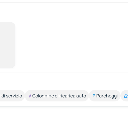
 di servizio
Colonnine di ricarica auto
Parcheggi