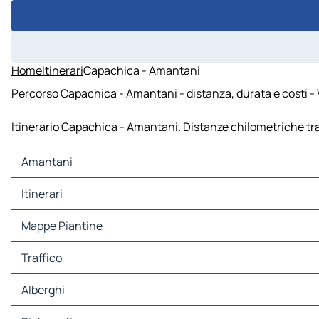
Home
Itinerari
Capachica - Amantani
Percorso Capachica - Amantani - distanza, durata e costi -
Itinerario Capachica - Amantani. Distanze chilometriche tra 
Amantani
Amantani Mappe Piantine
Itinerari
Amantani Traffico
Amantani Alberghi
Itinerari Amantani - Capachica
Mappe Piantine
Amantani Ristoranti
Amantani Siti-Turistici
Mappe Piantine Capachica
Traffico
Amantani Stazioni-di-servizio
Amantani Parcheggi
Traffico Capachica
Alberghi
Alberghi Capachica