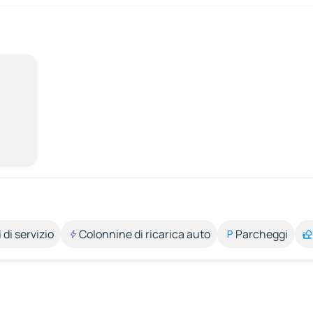
 di servizio
Colonnine di ricarica auto
Parcheggi