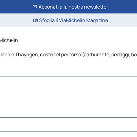
Abbonati alla nostra newsletter
Sfoglia il ViaMichelin Magazine
aMichelin
ach e Thayngen, costo del percorso (carburante, pedaggi, bollin