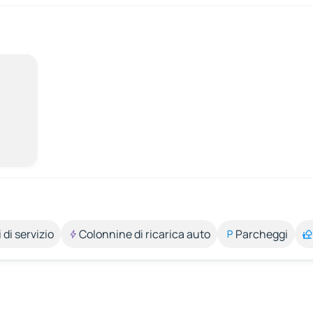
 di servizio
Colonnine di ricarica auto
Parcheggi