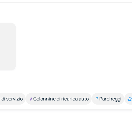
 di servizio
Colonnine di ricarica auto
Parcheggi