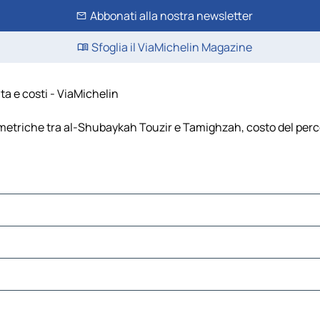
Abbonati alla nostra newsletter
Sfoglia il ViaMichelin Magazine
a e costi - ViaMichelin
etriche tra al-Shubaykah Touzir e Tamighzah, costo del percors